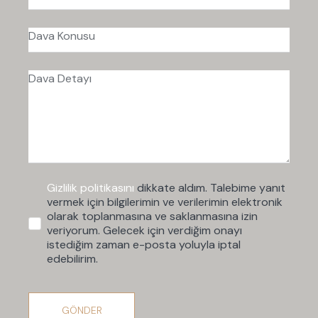
Gizlilik politikasını
dikkate aldım. Talebime yanıt
vermek için bilgilerimin ve verilerimin elektronik
olarak toplanmasına ve saklanmasına izin
veriyorum. Gelecek için verdiğim onayı
istediğim zaman e-posta yoluyla iptal
edebilirim.
GÖNDER