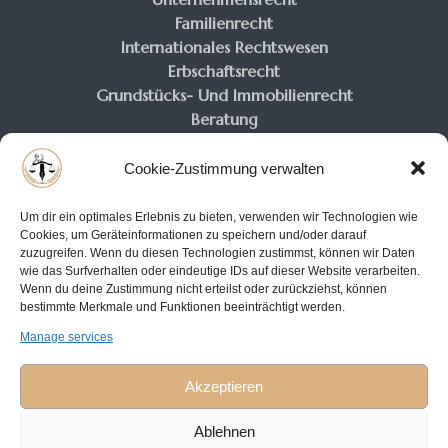
Familienrecht
Internationales Rechtswesen
Erbschaftsrecht
Grundstücks- Und Immobilienrecht
Beratung
Kontakt
Cookie-Zustimmung verwalten
— Head Office
Gezer & Gezer Recht und Beratung
Um dir ein optimales Erlebnis zu bieten, verwenden wir Technologien wie
Cookies, um Geräteinformationen zu speichern und/oder darauf
Fischertal 81 42287 Wuppertal
zuzugreifen. Wenn du diesen Technologien zustimmst, können wir Daten
wie das Surfverhalten oder eindeutige IDs auf dieser Website verarbeiten.
Telefon 0202 947 97 160
Wenn du deine Zustimmung nicht erteilst oder zurückziehst, können
Mobil 0178 406 82 55
bestimmte Merkmale und Funktionen beeinträchtigt werden.
Manage services
E-mail: info@gezerpartners.de
Akzeptieren
Ablehnen